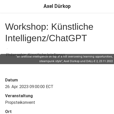
Axel Dürkop
Workshop: Künstliche
Intelligenz/ChatGPT
Philosophie
,
Künstliche Intelligenz
“an artificial intelligence on top of a hill overseeing learning opportunities,
steampunk style”, Axel Dürkop und DALL-E 2, 23.11.2022
Datum
26. Apr. 2023 09:00:00 ECT
Veranstaltung
Propsteikonvent
Ort